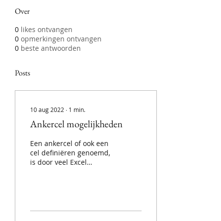
Over
0
likes ontvangen
0
opmerkingen ontvangen
0
beste antwoorden
Posts
10 aug 2022
∙
1
min.
Ankercel mogelijkheden
Een ankercel of ook een
cel definiëren genoemd,
is door veel Excel
gebruikers minder goed
gekend. Toch kan dit heel
handig zijn voor terug
komende waarde of
cellen. Dit kan of een
waarde, formule, ,