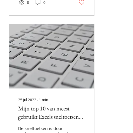
0
0
referentiepunt, ... snel in
te voegen. Misschien
gebruik je al VBA (virtual
basics applications)?
25 jul 2022
∙
1
min.
Mijn top 10 van meest
gebruikt Excels sneltoetsen
op dit moment.
De sneltoetsen is door